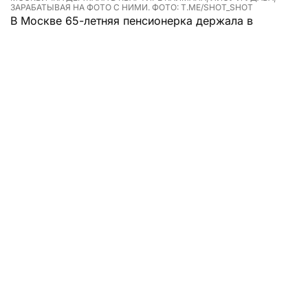
ЗАРАБАТЫВАЯ НА ФОТО С НИМИ. ФОТО: T.ME/SHOT_SHOT
В Москве 65-летняя пенсионерка держала в
квартире каймана, лису, удава и еще 28 животных,
зарабатывая на фото с ними.
Надежда Ивановна живет в квартире площадью
51,8 квадратных метра на Малой Калитниковской
улице. Ее соседи давно жалуются на антисанитарию
и ужасную вонь. Сначала женщина содержала
только собак, потом ее аппетиты возросли, и
квартира превратилась в зоопарк.