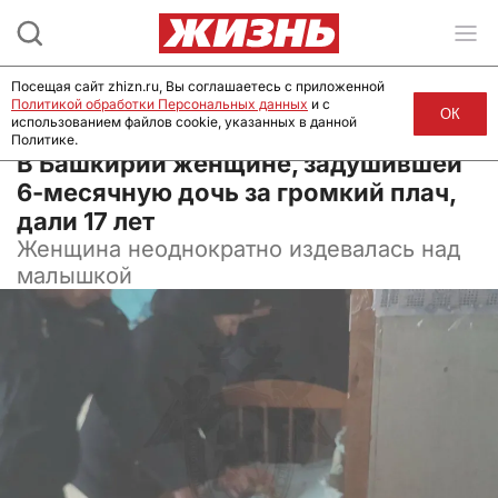
Посещая сайт zhizn.ru, Вы соглашаетесь с приложенной
Политикой обработки Персональных данных
и с
ОК
использованием файлов cookie, указанных в данной
Политике.
01 июня 2026, 08:20
В Башкирии женщине, задушившей
6-месячную дочь за громкий плач,
дали 17 лет
Женщина неоднократно издевалась над
малышкой