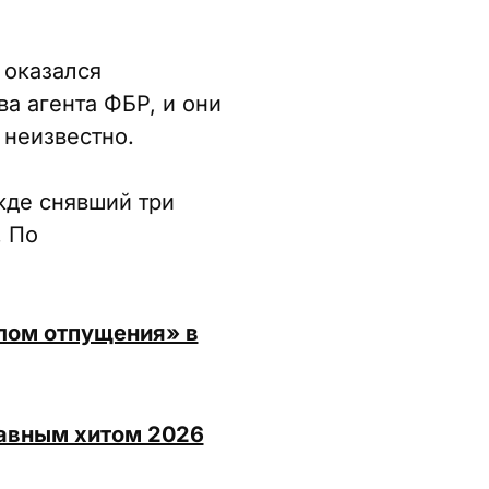
 оказался
а агента ФБР, и они
 неизвестно.
жде снявший три
. По
лом отпущения» в
лавным хитом 2026