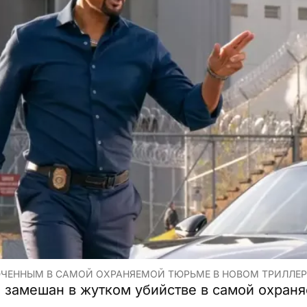
ЧЕННЫМ В САМОЙ ОХРАНЯЕМОЙ ТЮРЬМЕ В НОВОМ ТРИЛЛЕРЕ
 замешан в жутком убийстве в самой охран