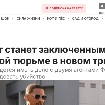
ПОДПИСКА НА ГАЗЕТУ
ДЗЕ
О ШОК
СИЛА ЖИЗНИ
КОТ И ПЁС
САД И ОГОРОД
т станет заключенным
ой тюрьме в новом тр
дется иметь дело с двумя агентами Ф
довать убийство