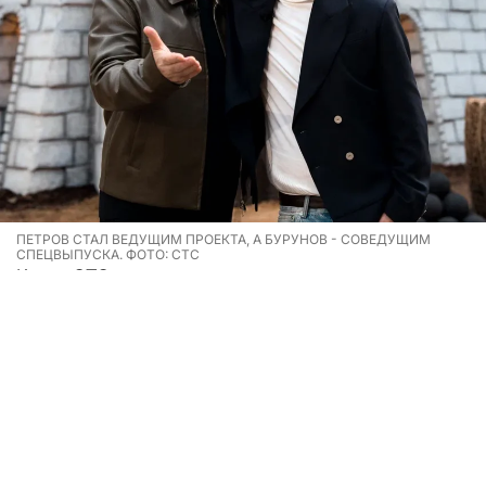
ПЕТРОВ СТАЛ ВЕДУЩИМ ПРОЕКТА, А БУРУНОВ - СОВЕДУЩИМ
СПЕЦВЫПУСКА. ФОТО: СТС
Канал
СТС
завершил съемки второго сезона шоу
«
Форт. Возвращение легенды
». Ведущим
телепроекта вновь стал
Александр Петров
, а его
соведущим в спецвыпуске —
Сергей Бурунов
.
По правилам в каждом выпуске звезды приплывают
к форту Император Александр Первый, где их
ожидают испытания на высоте, в воде, в окружении
диких насекомых и животных, в загадочных кельях