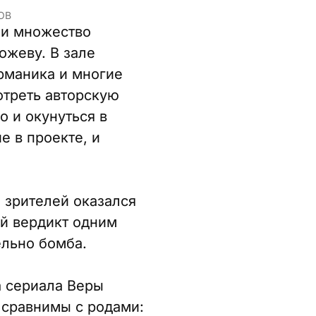
ОВ
 и множество
ожеву. В зале
рманика и многие
отреть авторскую
о и окунуться в
е в проекте, и
и зрителей оказался
ой вердикт одним
ельно бомба.
а сериала Веры
 сравнимы с родами: