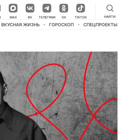
НАЙТИ
НАШ КАНАЛ В МЕССЕНДЖЕРЕ
Н
MAX
ВК
ТЕЛЕГРАМ
ОК
TIKTOK
ВКУСНАЯ ЖИЗНЬ
ГОРОСКОП
СПЕЦПРОЕКТЫ