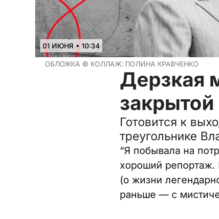
•
01 ИЮНЯ
10:34
ОБЛОЖКА ©
КОЛЛАЖ: ПОЛИНА КРАВЧЕНКО
Дерзкая м
закрытой
Готовится к вых
треугольнике Вл
“Я побывала на пот
хороший репортаж. 
(о жизни легендарн
раньше — с мистич