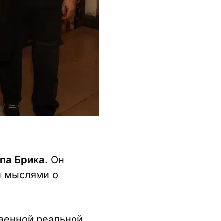
па Брика
. Он
и мыслями о
твенной реальной