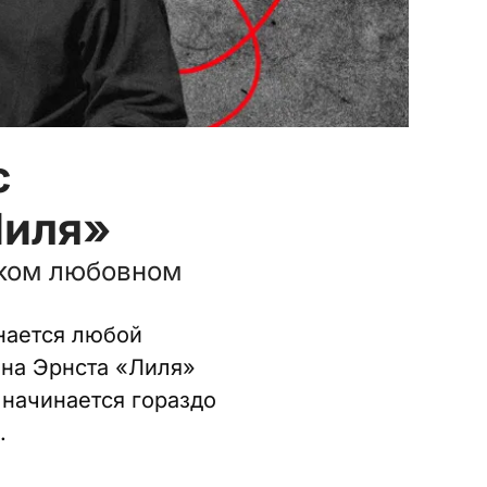
с
Лиля»
ском любовном
нается любой
ина Эрнста «Лиля»
начинается гораздо
.