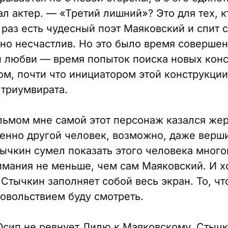
л актер. — «Третий лишний»? Это для тех, к
 раз есть чудесный поэт Маяковский и спит с
шно несчастлив. Но это было время совершен
и любви — время попыток поиска новых конс
ом, почти что инициатором этой конструкции
 триумвирата.
льмом мне самой этот персонаж казался жер
енно другой человек, возможно, даже верши
тычкин сумел показать этого человека мног
ания не меньше, чем сам Маяковский. И х
Стычкин заполняет собой весь экран. То, что 
довольствием буду смотреть.
Осип не ревнует Лилю к Маяковскому, Стычк