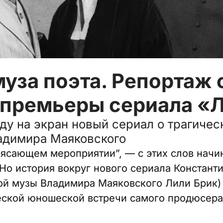
уза поэта. Репортаж 
 премьеры сериала «
оду на экран новый сериал о трагиче
адимира Маяковского
рясающем мероприятии”, — с этих слов начи
Но история вокруг нового сериала Констант
ой музы Владимира Маяковского Лили Брик) 
еской юношеской встречи самого продюсера