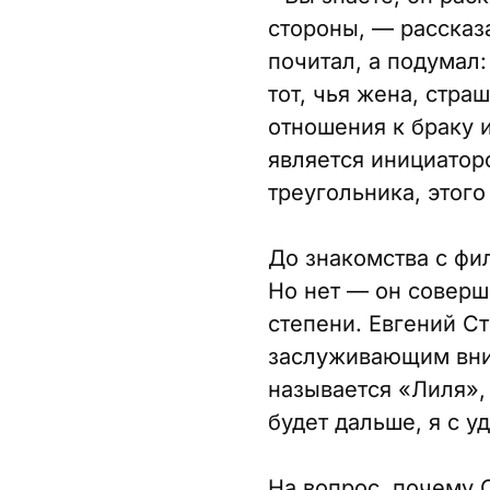
стороны, — рассказа
почитал, а подумал:
тот, чья жена, стра
отношения к браку 
является инициатор
треугольника, этого
До знакомства с фи
Но нет — он соверш
степени. Евгений С
заслуживающим вним
называется «Лиля», 
будет дальше, я с у
На вопрос, почему 