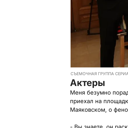
СЪЕМОЧНАЯ ГРУППА СЕРИА
Актеры
Меня безумно пора
приехал на площад
Маяковском, о фено
- Вы знаете, он рас