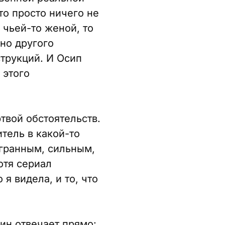
то просто ничего не
 чьей-то женой, то
но другого
трукций. И Осип
 этого
твой обстоятельств.
тель в какой-то
огранным, сильным,
отя сериал
я видела, и то, что
ин отвечает прямо: