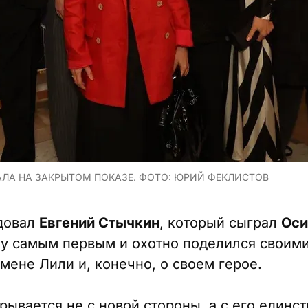
ЛА НА ЗАКРЫТОМ ПОКАЗЕ. ФОТО: ЮРИЙ ФЕКЛИСТОВ
довал
Евгений Стычкин
, который сыграл
Оси
ку самым первым и охотно поделился своим
мене Лили и, конечно, о своем герое.
крывается не с новой стороны, а с его единс