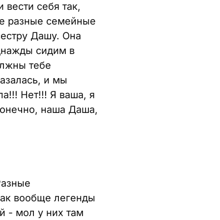
и вести себя так,
бще разные семейные
сестру Дашу. Она
однажды сидим в
олжны тебе
азалась, и мы
!! Нет!!! Я ваша, я
конечно, наша Даша,
Разные
 как вообще легенды
 - мол у них там