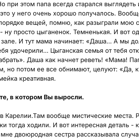
 Но при этом папа всегда старался выглядеть 
и это у него очень хорошо получалось. Воо
 порядке вещей, помню, как разыграли мою 
 - ну просто цыганенок. Темненькая. И вот 
 зале. И тут мама начинает: «Даша… А мы д
ебя удочерили… Цыганская семья от тебя отк
рать». Даша как начнет реветь! «Мама! Папа!
, но потом ее все обнимают, целуют: «Да, 
мейка креативная.
те, в котором Вы выросли.
 в Карелии.Там вообще мистические места. 
ки тогда ходили. И вот интересная деталь -
мне двоюродная сестра рассказывала случай