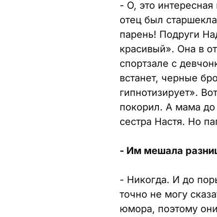
- О, это интересная
отец был старшекла
парень! Подруги На
красивый». Она в от
спортзале с девчонк
встанет, черные бро
гипнотизирует». Вот
покорил. А мама до
сестра Настя. Но па
- Им мешала разниц
- Никогда. И до по
точно не могу сказ
юмора, поэтому они