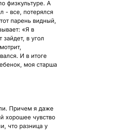
по физкультуре. А
л - все, потерялся
этот парень видный,
зывает: «Я в
 зайдет, в угол
смотрит,
вался. И в итоге
ребенок, моя старша
али. Причем я даже
ей хорошее чувство
и, что разница у