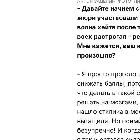
АНТОН ЗАЦЕПИН. ФОТО: Л
- Давайте начнем с
жюри участвовали 
волна хейта после 
всех растрогал - 
Мне кажется, ваш к
произошло?
- Я просто проголос
снижать баллы, пото
что делать в такой 
решать на мозгами, 
нашло отклика в мо
вытащили. Но пойми
безупречно! И когда
я так и остался сид