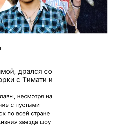
ь
имой, дрался со
орки с Тимати и
славы, несмотря на
ние с пустыми
ок по всей стране
«Жизни» звезда шоу