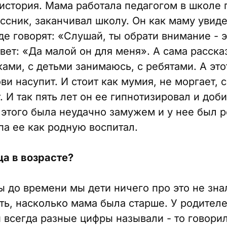
 история. Мама работала педагогом в школе 
ссник, заканчивал школу. Он как маму увиде
де говорят: «Слушай, ты обрати внимание - 
вет: «Да малой он для меня». А сама расска
ами, с детьми занимаюсь, с ребятами. А этот
ви насупит. И стоит как мумия, не моргает, 
. И так пять лет он ее гипнотизировал и доби
 этого была неудачно замужем и у нее был 
па ее как родную воспитал.
а в возрасте?
ры до времени мы дети ничего про это не зн
ать, насколько мама была старше. У родител
 всегда разные цифры называли - то говорил