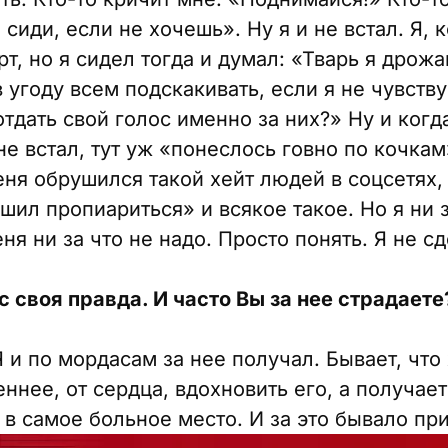
 сиди, если не хочешь». Ну я и не встал. Я, 
т, но я сидел тогда и думал: «Тварь я дрож
в угоду всем подскакивать, если я не чувст
тдать свой голос именно за них?» Ну и когда
не встал, тут уж «понеслось говно по кочкам
ня обрушился такой хейт людей в соцсетях, 
шил пропиариться» и всякое такое. Но я ни з
я ни за что не надо. Просто понять. Я не с
ас своя правда. И часто Вы за нее страдаете
Я и по мордасам за нее получал. Бывает, чт
еннее, от сердца, вдохновить его, а получае
в самое больное место. И за это бывало пр