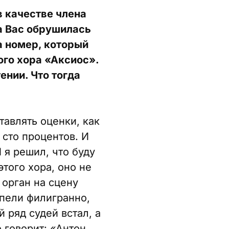
в качестве члена
а Вас обрушилась
за номер, который
ого хора «Аксиос».
ении. Что тогда
тавлять оценки, как
 сто процентов. И
И я решил, что буду
этого хора, оно не
 орган на сцену
 пели филигранно,
й ряд судей встал, а
 говорит: «Антон,