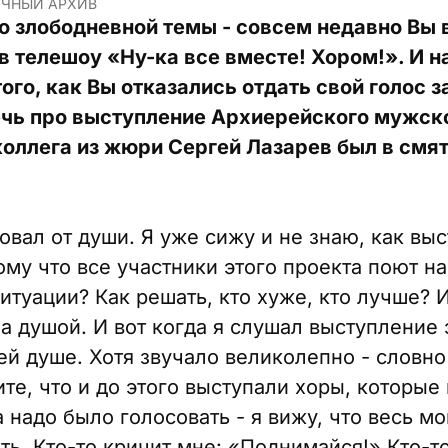
ИЧНЫЙ АРХИВ
о злободневной темы - совсем недавно Вы 
в телешоу «Ну-ка все вместе! Хором!». И н
того, как Вы отказались отдать свой голос 
речь про выступление Архиерейского мужск
оллега из жюри Сергей Лазарев был в смят
овал от души. Я уже сижу и не знаю, как выс
му что все участники этого проекта поют на
ситуации? Как решать, кто хуже, кто лучше? 
а душой. И вот когда я слушал выступление 
ей душе. Хотя звучало великолепно - словно
те, что и до этого выступали хоры, которые
 надо было голосовать - я вижу, что весь мо
еть. Кто-то кричит мне: «Поднимайся!» Кто-то