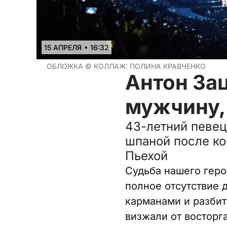
•
15 АПРЕЛЯ
16:32
ОБЛОЖКА ©
КОЛЛАЖ: ПОЛИНА КРАВЧЕНКО
Антон За
мужчину,
43-летний певец
шпаной после ко
Пьехой
Судьба нашего геро
полное отсутствие 
карманами и разбит
визжали от восторга