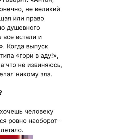
конечно, не великий
ащая или право
вую душевного
 все встали и
». Когда выпуск
типа «гори в аду!»,
а что не извиняюсь,
делал никому зла.
?
о хочешь человеку
тся ровно наоборот -
илетало.