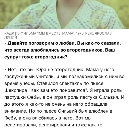
КАДР ИЗ ФИЛЬМА "МЫ ВМЕСТЕ, МАМА", 1976, РЕЖ. ЯРОСЛАВ
ЛУПИЙ
- Давайте поговорим о любви. Вы как-то сказали,
что всегда влюблялись во второгодников. Ваш
супруг тоже второгодник?
- Нет, что вы! Юра не второгодник. Мама у него
заслуженный учитель, и мы познакомились с ним во
время учебы. Ставился спектакль по пьесе
Шекспира "Как вам это понравится". Я играла роль
пастушки Фебы, а он играл роль пастуха Сильвия. И
до этого я как-то не очень на него обращала
внимание. Но по пьесе Сильвий был влюблен в
Фебу, а она влюбилась в него. Вот мы
репетировали, репетировали и тоже как-то