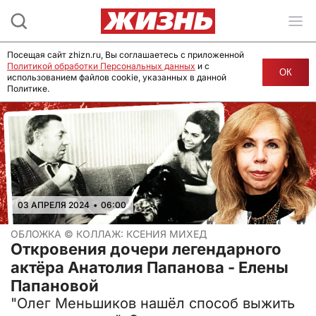
Посещая сайт zhizn.ru, Вы соглашаетесь с приложенной
Политикой обработки Персональных данных
и с
ОК
использованием файлов cookie, указанных в данной
Политике.
03 АПРЕЛЯ 2024
•
06:00
ОБЛОЖКА ©
КОЛЛАЖ: КСЕНИЯ МИХЕД
Откровения дочери легендарного
актёра Анатолия Папанова - Елены
Папановой
"Олег Меньшиков нашёл способ выжить